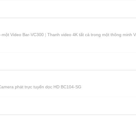
ng-một Video Bar-VC300
|
Thanh video 4K tất cả trong một thông minh
Camera phát trực tuyến dọc HD BC104-SG