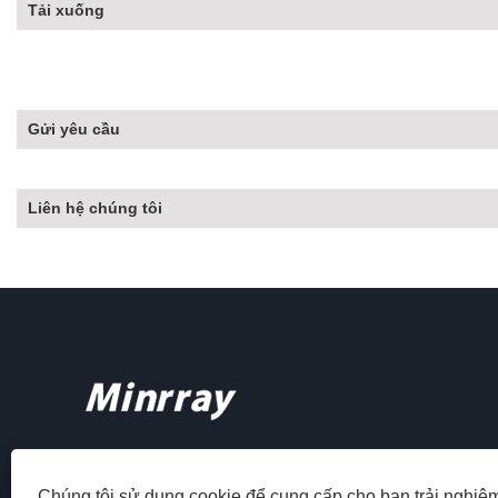
Tải xuống
Gửi yêu cầu
Liên hệ chúng tôi
Chúng tôi sử dụng cookie để cung cấp cho bạn trải nghiệm