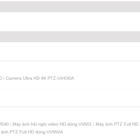
0
|
Camera Ultra HD 4K PTZ-UV430A
V540
|
Máy ảnh hội nghị video HD dòng UV601
|
Máy ảnh PTZ Full HD
 ảnh PTZ Full HD dòng UV950A