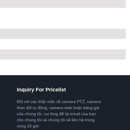
Inquiry For Pricelist
Đối với các thắc mắc về camera PTZ, camera
theo dõi tự động, camera web hoặc bảng giá
của chúng tôi, vui lòng để lại email của bạn
cho chúng tôi và chúng tôi sẽ liên hệ trong
vòng 24 giờ.