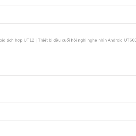
oid tích hợp UT12
|
Thiết bị đầu cuối hội nghị nghe nhìn Android UT60