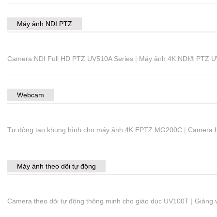
Máy ảnh NDI PTZ
Camera NDI Full HD PTZ UV510A Series
|
Máy ảnh 4K NDI® PTZ U
Webcam
Tự động tạo khung hình cho máy ảnh 4K EPTZ MG200C
|
Camera h
Máy ảnh theo dõi tự động
Camera theo dõi tự động thông minh cho giáo dục UV100T
|
Giảng 