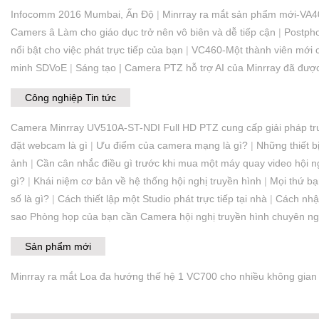
Infocomm 2016 Mumbai, Ấn Độ
|
Minrray ra mắt sản phẩm mới-VA40
Camers â Làm cho giáo dục trở nên vô biên và dễ tiếp cận
|
Postpho
nổi bật cho việc phát trực tiếp của bạn
|
VC460-Một thành viên mới c
minh SDVoE
|
Sáng tạo | Camera PTZ hỗ trợ AI của Minrray đã đư
Công nghiệp Tin tức
Camera Minrray UV510A-ST-NDI Full HD PTZ cung cấp giải pháp tr
đặt webcam là gì
|
Ưu điểm của camera mạng là gì?
|
Những thiết b
ảnh
|
Cần cân nhắc điều gì trước khi mua một máy quay video hội 
gì?
|
Khái niệm cơ bản về hệ thống hội nghị truyền hình
|
Mọi thứ bạ
số là gì?
|
Cách thiết lập một Studio phát trực tiếp tại nhà
|
Cách nhậ
sao Phòng họp của bạn cần Camera hội nghị truyền hình chuyên n
Sản phẩm mới
Minrray ra mắt Loa đa hướng thế hệ 1 VC700 cho nhiều không gian