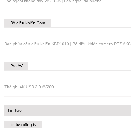
Loa ngoài không dây VA210-A
|
Loa ngoài đa hướng
Bộ điều khiển Cam
Bàn phím cần điều khiển KBD1010
|
Bộ điều khiển camera PTZ AK0
Pro AV
Thẻ ghi 4K USB 3.0 AV200
Tin tức
tin tức công ty