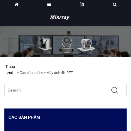
Trang
>
Các sản phẩm
>
Máy ảnh 4K PTZ
chủ
CÁC SẢN PHẨM