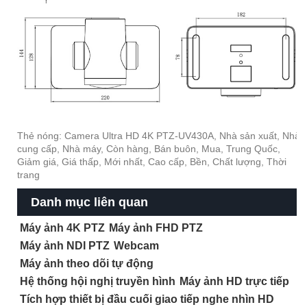
Thẻ nóng: Camera Ultra HD 4K PTZ-UV430A, Nhà sản xuất, Nhà
cung cấp, Nhà máy, Còn hàng, Bán buôn, Mua, Trung Quốc,
Giảm giá, Giá thấp, Mới nhất, Cao cấp, Bền, Chất lượng, Thời
trang
Danh mục liên quan
Máy ảnh 4K PTZ
Máy ảnh FHD PTZ
Máy ảnh NDI PTZ
Webcam
Máy ảnh theo dõi tự động
Hệ thống hội nghị truyền hình
Máy ảnh HD trực tiếp
Tích hợp thiết bị đầu cuối giao tiếp nghe nhìn HD