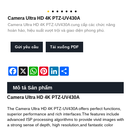
Camera Ultra HD 4K PTZ-UV430A
Camera Ultra HD 4K PTZ-UV430A cung cấp các chức năng
hoàn hảo, hiệu suất vượt trội và giao diện phong phú.
Gửi yêu cầu
Tải xuống PDF
Facebook
X
WhatsApp
Pinterest
LinkedIn
Share
Mô tả Sản phẩm
Camera Ultra HD 4K PTZ-UV430A
The Camera Ultra HD 4K PTZ-UV430A offers perfect functions,
superior performance and rich interfaces.The features include
advanced ISP processing algorithms to provide vivid images with
a strong sense of depth, high resolution,and fantastic color