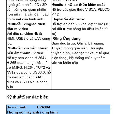
nghệ giảm nhiễu 2D / 3D
.
Đa
cầu xin
Giao thức kiểm soát
tiên tiến giúp giảm nhiễu
Hỗ trợ các giao thức VISCA, PELCO
hơn nữa mà vẫn đảm bảo
P / D
độ rõ nét của hình ảnh.
.
Đap
le
Cài đặt trước
.
M
ulticầu xin
giao diện
Hỗ trợ lên đến 255 cài đặt trước (10
đầu ra video
cài đặt trước bằng bộ điều khiển từ
Với đầu ra video 4k từ
xa)
HIMI, USB3.0 và LAN cùng
.Rộng
Ứng dụng
lúc.
Giáo dục từ xa, Ghi lại bài giảng,
.
Mult
icầu xin
Tiêu chuẩn
Truyền thông qua web, Hội nghị
nén âm thanh / video
truyền hình, Đào tạo từ xa, Y tế qua
Hỗ trợ nén video H.264 /
điện thoại, Hệ thống chỉ huy thẩm
H.265 qua mạng LAN, hỗ
vấn và khẩn cấp
trợ MJPG, H.264, YUY2 và
NV12 qua cổng USB3.0, hỗ
trợ nén âm thanh AAC,
MP3 và G.711A qua cổng
A-in.
Kỹ thuật
S
sự đặc biệt
:
Số mô hình
UV430A
Thông số máy ảnh / ống kính