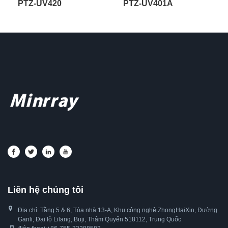
PTZ-UV420
PTZ-UV401A
Liên hệ chúng tôi
Địa chỉ: Tầng 5 & 6, Tòa nhà 13-A, Khu công nghệ ZhongHaiXin, Đường
Ganli, Đại lộ Lilang, Buji, Thâm Quyến 518112, Trung Quốc