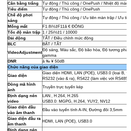
Cân bằng trắng
Tự động / Thủ công / OnePush / Nhiệt độ màu 
Tiêu điểm
Tự động / Thủ công / OnePush
Chế độ phơi
Tự động / Thủ công / Ưu tiên màn trập / Ưu tiê
sáng
Mống mắt
F1.8ï½žF11ã € ĐÓNG
Tốc độ màn trập
1 / 25ï½ž1 / 10000
Dải động
TẮT / Điều chỉnh mức động
BLC
BẬT / TẮT
Độ sáng, Màu sắc, Độ bão hòa, Độ tương phản,
VideoAdjustment
gamma
DNR
â ‰ ¥ 50dB
Chức năng của giao diện
Giao diện HDMI, LAN (POE), USB3.0 (loại B, tươ
Giao diện
RS232 (vào & ra), RS422 (làm việc với RS485)
Dòng mã hình
Truyền trực tuyến kép
ảnh
Định dạng nén
LAN:, H.264, H.265
video
USB3.0: MGPG, H.264, YUY2, NV12
Giao diện đầu
Đầu vào tuyến tính A-IN, Đường đôi 3,5mm
vào âm thanh
Giao diện đầu ra
HDMI, LAN (POE), USB3.0
âm thanh
Định dạng nén