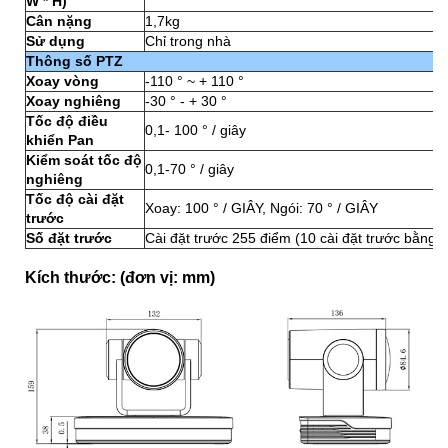
W * H)
Cân nặng
1,7kg
Sử dụng
Chỉ trong nhà
Thông số PTZ
Xoay vòng
-110 ° ~ + 110 °
Xoay nghiêng
-30 ° - + 30 °
Tốc độ điều
0,1- 100 ° / giây
khiển Pan
Kiểm soát tốc độ
0,1-70 ° / giây
nghiêng
Tốc độ cài đặt
Xoay: 100 ° / GIÂY, Ngói: 70 ° / GIÂY
trước
Số đặt trước
Cài đặt trước 255 điểm (10 cài đặt trước bằng b
Kích thước: (đơn vị: mm)