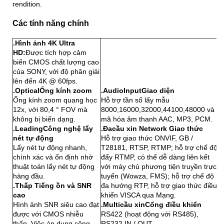
rendition.
Các tính năng chính
.
Hình ảnh 4K Ultra
HD:
Được tích hợp cảm
biến CMOS chất lượng cao
của SONY, với độ phân giải
lên đến 4K @ 60fps.
.
Opt
ical
Ống kính zoom
.Audio
I
nput
Giao diện
Ống kính zoom quang học
Hỗ trợ tần số lấy mẫu
12x, với 80,4 ° FOV mà
8000,16000,32000,44100,48000 và
không bị biến dạng.
mã hóa âm thanh AAC, MP3, PCM.
.
L
eading
Công nghệ lấy
.Đacầu xin Network
Giao thức
nét tự động
Hỗ trợ giao thức ONVIF, GB /
Lấy nét tự động nhanh,
T28181, RTSP, RTMP; hỗ trợ chế độ
chính xác và ổn định nhờ
đẩy RTMP, có thể dễ dàng liên kết
thuật toán lấy nét tự động
với máy chủ phương tiện truyền trực
hàng đầu.
tuyến (Wowza, FMS); hỗ trợ chế độ
.Thấp
Tiếng ồn và SNR
đa hướng RTP, hỗ trợ giao thức điều
cao
khiển VISCA qua Mạng.
Hình ảnh SNR siêu cao đạt
.
Mult
icầu xin
Cổng điều khiển
được với CMOS nhiễu
RS422 (hoạt động với RS485),
thấp. Việc áp dụng công
RS232 IN / OUT