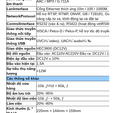
AAC / MP3 / G.711A
âm thanh
LanInterface
Cổng Ethernet thích ứng 10m / 100 / 1000M, hỗ
Hỗ trợ RTSP, RTMP, ONVIF, GB / T28181, Giao 
NetworkProtocol
nâng cấp từ xa, khởi động lại và đặt lại
ControlInterface
RS232 (vào & ra), RS422 (hoạt động vớiRS485
Giao thức truyền
VISCA / Pelco-D / Pelco-P, hỗ trợ tốc độ truy
thông nối tiếp
Giao thức truyền
UVCï¼ˆvideo), UACï¼ˆaudioï¼ ‰
thông USB
Giao diện nguồn
HEC3800 (DC12V)
Bộ đổi nguồn
Đầu vào: AC110V-AC220V Đầu ra: DC12V / 1,5
Điện áp đầu vào
DC12V ± 10%
Đầu vào hiện tại
1,5A
Sự tiêu thụ năng
<12W
lượng
Các thông số khác
Nhiệt độ cửa
-10â „ƒï½ž + 60â„ ƒ
hàng
Độ ẩm lưu trữ
20% -95%
Nhiệt độ làm việc
-10â „ƒ- + 50â„ ƒ
Làm việc
20% -80%
Kích thước (L *
220mm × 144mm × 159mm