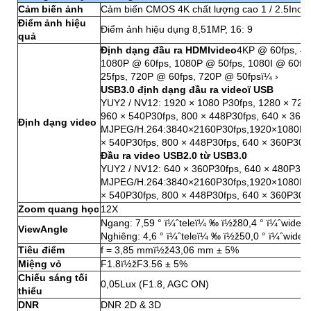
Cảm biến ảnh
Cảm biến CMOS 4K chất lượng cao 1 / 2.5Inc
Điểm ảnh hiệu
Điểm ảnh hiệu dụng 8,51MP, 16: 9
quả
Định dạng đầu ra HDMIvideo
4KP @ 60fps, 4K
1080P @ 60fps, 1080P @ 50fps, 1080I @ 60fp
25fps, 720P @ 60fps, 720P @ 50fpsï¼ ›
USB3.0 định dạng đầu ra videoï USB
YUY2 / NV12: 1920 × 1080 P30fps, 1280 × 720
960 × 540P30fps, 800 × 448P30fps, 640 × 360
Định dạng video
MJPEG/H.264:3840×2160P30fps,1920×1080P30
× 540P30fps, 800 × 448P30fps, 640 × 360P30fp
Đầu ra video USB2.0 từ USB3.0
YUY2 / NV12: 640 × 360P30fps, 640 × 480P30f
MJPEG/H.264:3840×2160P30fps,1920×1080P30
× 540P30fps, 800 × 448P30fps, 640 × 360P30fp
Zoom quang học
12X
Ngang: 7,59 ° ï¼ˆteleï¼ ‰ ï½ž80,4 ° ï¼ˆwideï
ViewAngle
Nghiêng: 4,6 ° ï¼ˆteleï¼ ‰ ï½ž50,0 ° ï¼ˆwide
Tiêu điểm
f = 3,85 mmï½ž43,06 mm ± 5%
Miệng vỏ
F1.8ï½žF3.56 ± 5%
Chiếu sáng tối
0,05Lux (F1.8, AGC ON)
thiểu
DNR
DNR 2D & 3D