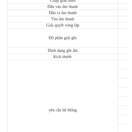
Chụp giao diện
Đầu vào âm thanh
Đầu ra âm thanh
Thu âm thanh
Giải quyết vòng lặp
Độ phân giải ghi
Định dạng ghi âm
Kích thước
T
yêu cầu hệ thống
Th