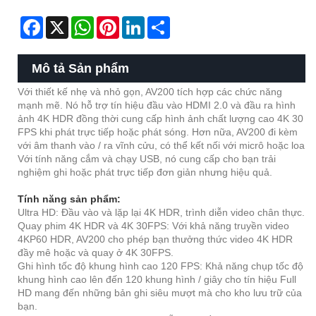
Facebook
X
WhatsApp
Pinterest
LinkedIn
Share
Mô tả Sản phẩm
Với thiết kế nhẹ và nhỏ gọn, AV200 tích hợp các chức năng
mạnh mẽ. Nó hỗ trợ tín hiệu đầu vào HDMI 2.0 và đầu ra hình
ảnh 4K HDR đồng thời cung cấp hình ảnh chất lượng cao 4K 30
FPS khi phát trực tiếp hoặc phát sóng. Hơn nữa, AV200 đi kèm
với âm thanh vào / ra vĩnh cửu, có thể kết nối với micrô hoặc loa.
Với tính năng cắm và chạy USB, nó cung cấp cho bạn trải
nghiệm ghi hoặc phát trực tiếp đơn giản nhưng hiệu quả.
Tính năng sản phẩm:
Ultra HD: Đầu vào và lặp lại 4K HDR, trình diễn video chân thực.
Quay phim 4K HDR và ​​4K 30FPS: Với khả năng truyền video
4KP60 HDR, AV200 cho phép bạn thưởng thức video 4K HDR
đầy mê hoặc và quay ở 4K 30FPS.
Ghi hình tốc độ khung hình cao 120 FPS: Khả năng chụp tốc độ
khung hình cao lên đến 120 khung hình / giây cho tín hiệu Full
HD mang đến những bản ghi siêu mượt mà cho kho lưu trữ của
bạn.