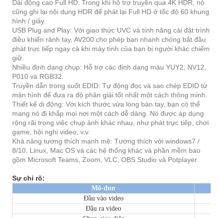
Dải động cao Full HD: Trong khi hỗ trợ truyền qua 4K HDR, nó
cũng ghi lại nội dung HDR để phát lại Full HD ở tốc độ 60 khung
hình / giây.
USB Plug and Play: Với giao thức UVC và tính năng cài đặt trình
điều khiển rảnh tay, AV200 cho phép bạn nhanh chóng bắt đầu
phát trực tiếp ngay cả khi máy tính của bạn bị người khác chiếm
giữ.
Nhiều định dạng chụp: Hỗ trợ các định dạng màu YUY2, NV12,
P010 và RGB32.
Truyền dẫn trong suốt EDID: Tự động đọc và sao chép EDID từ
màn hình để đưa ra độ phân giải tốt nhất một cách thông minh.
Thiết kế di động: Với kích thước vừa lòng bàn tay, bạn có thể
mang nó đi khắp mọi nơi một cách dễ dàng. Nó được áp dụng
rộng rãi trong việc chụp ảnh khác nhau, như phát trực tiếp, chơi
game, hội nghị video, v.v.
Khả năng tương thích mạnh mẽ: Tương thích với windows7 /
8/10, Linux, Mac OS và các hệ thống khác và phần mềm bao
gồm Microsoft Teams, Zoom, VLC, OBS Studio và Potplayer.
Sự chỉ rõ:
Mô-đun
Đầu vào video
Đầu ra video