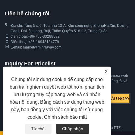
Liên hệ chúng tôi
Địa chỉ: Tầng 5 & 6, Tòa nhà 13-A, Khu công nghệ ZhongHaiXin, Đường
Ganli, Đại lộ Lilang, Buji, Thâm Quyến 518112, Trung Quốc
điện thoại:
+86-755-33288582
Điện thoại:
+86-18948184779
E-mail:
market@minrrayav.com
Inquiry For Pricelist
X
Đối với các thắc mắc về camera PTZ, camera theo dõi tự động, camera web
Chúng tôi sử dụng cookie để cung cấp cho
hoặc bảng giá của chúng tôi, vui lòng để lại email của bạn cho chúng tôi và
bạn trải nghiệm duyệt web tốt hơn, phân tích
chúng tôi sẽ liên hệ trong vòng 24 giờ.
lưu lượng truy cập trang web và cá nhân
hóa nội dung. Bằng cách sử dụng trang web
này, bạn đồng ý với việc chúng tôi sử dụng
cookie.
Chính sách bảo mật
Bản quyền © 2021 Thâm Quyến Minrray Industry Co., Ltd. Camera PTZ,
Từ chối
Chấp nhận
Camera theo dõi tự động, Camera Web Mọi quyền được bảo lưu
liên kết